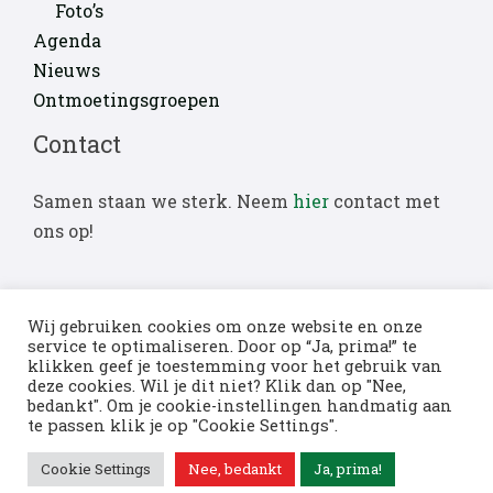
Foto’s
Agenda
Nieuws
Ontmoetingsgroepen
Contact
Samen staan we sterk. Neem
hier
contact met
ons op!
Wij gebruiken cookies om onze website en onze
service te optimaliseren. Door op “Ja, prima!” te
klikken geef je toestemming voor het gebruik van
deze cookies. Wil je dit niet? Klik dan op "Nee,
Copyright © 2026 Stichting Alleen Op Deze
bedankt". Om je cookie-instellingen handmatig aan
Aarde
te passen klik je op "Cookie Settings".
Powered by Stichting Alleen Op Deze Aarde
Cookie Settings
Nee, bedankt
Ja, prima!