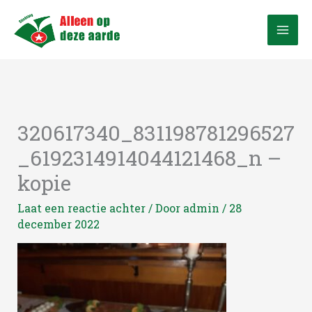
Ga
naar
de
inhoud
320617340_831198781296527
_6192314914044121468_n –
kopie
Laat een reactie achter
/ Door
admin
/
28
december 2022