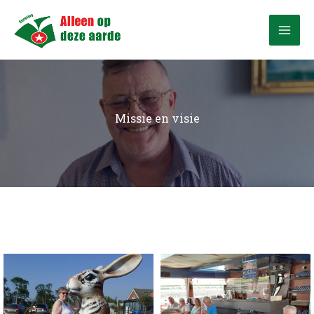
Ga
naar
de
inhoud
Missie en visie