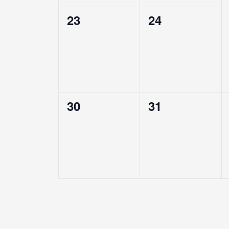
0
0
23
24
evenementen,
evenementen
0
0
30
31
evenementen,
evenementen