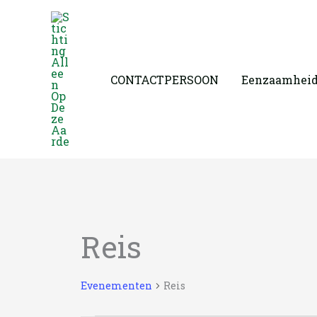
Ga
naar
de
inhoud
CONTACTPERSOON
Eenzaamhei
Reis
Evenementen
Reis