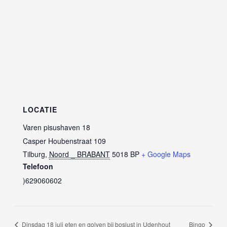
LOCATIE
Varen pisushaven 18
Casper Houbenstraat 109
Tilburg
,
Noord _ BRABANT
5018 BP
+ Google Maps
Telefoon
)629060602
Dinsdag 18 juli eten en golven bij boslust in Udenhout
Bingo